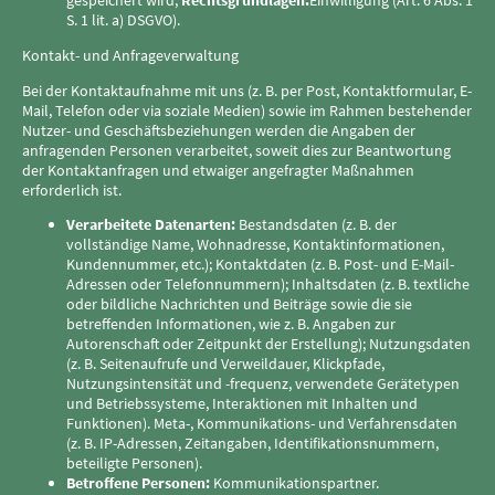
gespeichert wird;
Rechtsgrundlagen:
Einwilligung (Art. 6 Abs. 1
S. 1 lit. a) DSGVO).
Kontakt- und Anfrageverwaltung
Bei der Kontaktaufnahme mit uns (z. B. per Post, Kontaktformular, E-
Mail, Telefon oder via soziale Medien) sowie im Rahmen bestehender
Nutzer- und Geschäftsbeziehungen werden die Angaben der
anfragenden Personen verarbeitet, soweit dies zur Beantwortung
der Kontaktanfragen und etwaiger angefragter Maßnahmen
erforderlich ist.
Verarbeitete Datenarten:
Bestandsdaten (z. B. der
vollständige Name, Wohnadresse, Kontaktinformationen,
Kundennummer, etc.); Kontaktdaten (z. B. Post- und E-Mail-
Adressen oder Telefonnummern); Inhaltsdaten (z. B. textliche
oder bildliche Nachrichten und Beiträge sowie die sie
betreffenden Informationen, wie z. B. Angaben zur
Autorenschaft oder Zeitpunkt der Erstellung); Nutzungsdaten
(z. B. Seitenaufrufe und Verweildauer, Klickpfade,
Nutzungsintensität und -frequenz, verwendete Gerätetypen
und Betriebssysteme, Interaktionen mit Inhalten und
Funktionen). Meta-, Kommunikations- und Verfahrensdaten
(z. B. IP-Adressen, Zeitangaben, Identifikationsnummern,
beteiligte Personen).
Betroffene Personen:
Kommunikationspartner.