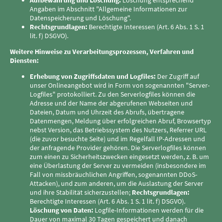
Aufbewahrung und Löschung:
Löschung entsprechend
Angaben im Abschnitt "Allgemeine Informationen zur
Datenspeicherung und Löschung".
Rechtsgrundlagen:
Berechtigte Interessen (Art. 6 Abs. 1 S. 1
lit. f) DSGVO).
Weitere Hinweise zu Verarbeitungsprozessen, Verfahren und
Diensten:
Erhebung von Zugriffsdaten und Logfiles:
Der Zugriff auf
unser Onlineangebot wird in Form von sogenannten "Server-
Logfiles" protokolliert. Zu den Serverlogfiles können die
Adresse und der Name der abgerufenen Webseiten und
Dateien, Datum und Uhrzeit des Abrufs, übertragene
Datenmengen, Meldung über erfolgreichen Abruf, Browsertyp
nebst Version, das Betriebssystem des Nutzers, Referrer URL
(die zuvor besuchte Seite) und im Regelfall IP-Adressen und
der anfragende Provider gehören. Die Serverlogfiles können
zum einen zu Sicherheitszwecken eingesetzt werden, z. B. um
eine Überlastung der Server zu vermeiden (insbesondere im
Fall von missbräuchlichen Angriffen, sogenannten DDoS-
Attacken), und zum anderen, um die Auslastung der Server
und ihre Stabilität sicherzustellen;
Rechtsgrundlagen:
Berechtigte Interessen (Art. 6 Abs. 1 S. 1 lit. f) DSGVO).
Löschung von Daten:
Logfile-Informationen werden für die
Dauer von maximal 30 Tagen gespeichert und danach