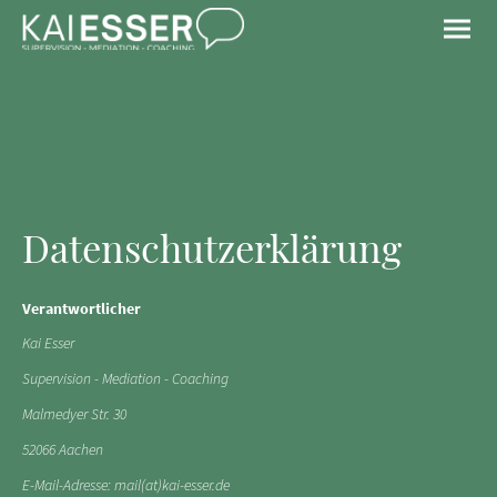
Datenschutzerklärung
Verantwortlicher
Kai Esser
Supervision - Mediation - Coaching
Malmedyer Str. 30
52066 Aachen
E-Mail-Adresse: mail(at)kai-esser.de