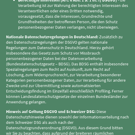
Berechtigte Interessen (Art. 6 Abs. 1 S. 1 lit. f) DSGVO)
- die
Verarbeitung ist zur Wahrung der berechtigten Interessen des
Verantwortlichen oder eines Dritten notwendig,
vorausgesetzt, dass die Interessen, Grundrechte und
Grundfreiheiten der betroffenen Person, die den Schutz
personenbezogener Daten verlangen, nicht überwiegen.
Nationale Datenschutzregelungen in Deutschland:
Zusätzlich zu
den Datenschutzregelungen der DSGVO gelten nationale
Regelungen zum Datenschutz in Deutschland. Hierzu gehört
insbesondere das Gesetz zum Schutz vor Missbrauch
personenbezogener Daten bei der Datenverarbeitung
(Bundesdatenschutzgesetz – BDSG). Das BDSG enthält insbesondere
Spezialregelungen zum Recht auf Auskunft, zum Recht auf
Löschung, zum Widerspruchsrecht, zur Verarbeitung besonderer
Kategorien personenbezogener Daten, zur Verarbeitung für andere
Zwecke und zur Übermittlung sowie automatisierten
Entscheidungsfindung im Einzelfall einschließlich Profiling. Ferner
können Landesdatenschutzgesetze der einzelnen Bundesländer zur
Anwendung gelangen.
Hinweis auf Geltung DSGVO und Schweizer DSG:
Diese
Datenschutzhinweise dienen sowohl der Informationserteilung nach
dem Schweizer DSG als auch nach der
Datenschutzgrundverordnung (DSGVO). Aus diesem Grund bitten
wir Sie zu beachten, dass aufgrund der breiteren räumlichen