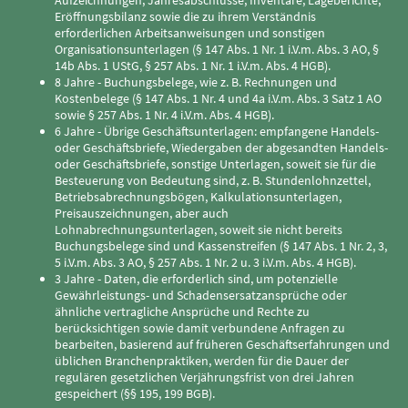
Eröffnungsbilanz sowie die zu ihrem Verständnis
erforderlichen Arbeitsanweisungen und sonstigen
Organisationsunterlagen (§ 147 Abs. 1 Nr. 1 i.V.m. Abs. 3 AO, §
14b Abs. 1 UStG, § 257 Abs. 1 Nr. 1 i.V.m. Abs. 4 HGB).
8 Jahre - Buchungsbelege, wie z. B. Rechnungen und
Kostenbelege (§ 147 Abs. 1 Nr. 4 und 4a i.V.m. Abs. 3 Satz 1 AO
sowie § 257 Abs. 1 Nr. 4 i.V.m. Abs. 4 HGB).
6 Jahre - Übrige Geschäftsunterlagen: empfangene Handels-
oder Geschäftsbriefe, Wiedergaben der abgesandten Handels-
oder Geschäftsbriefe, sonstige Unterlagen, soweit sie für die
Besteuerung von Bedeutung sind, z. B. Stundenlohnzettel,
Betriebsabrechnungsbögen, Kalkulationsunterlagen,
Preisauszeichnungen, aber auch
Lohnabrechnungsunterlagen, soweit sie nicht bereits
Buchungsbelege sind und Kassenstreifen (§ 147 Abs. 1 Nr. 2, 3,
5 i.V.m. Abs. 3 AO, § 257 Abs. 1 Nr. 2 u. 3 i.V.m. Abs. 4 HGB).
3 Jahre - Daten, die erforderlich sind, um potenzielle
Gewährleistungs- und Schadensersatzansprüche oder
ähnliche vertragliche Ansprüche und Rechte zu
berücksichtigen sowie damit verbundene Anfragen zu
bearbeiten, basierend auf früheren Geschäftserfahrungen und
üblichen Branchenpraktiken, werden für die Dauer der
regulären gesetzlichen Verjährungsfrist von drei Jahren
gespeichert (§§ 195, 199 BGB).